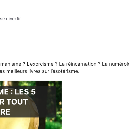
se divertir
manisme ? L’exorcisme ? La réincarnation ? La numérolog
 meilleurs livres sur l’ésotérisme.
E : LES 5
R TOUT
RE